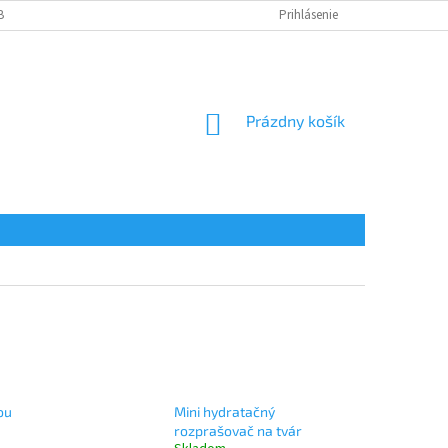
BY
PODMIENKY OCHRANY OSOBNÝCH ÚDAJOV
Prihlásenie
REKLAMÁCIA
K
NÁKUPNÝ
Prázdny košík
KOŠÍK
ou
Mini hydratačný
rozprašovač na tvár