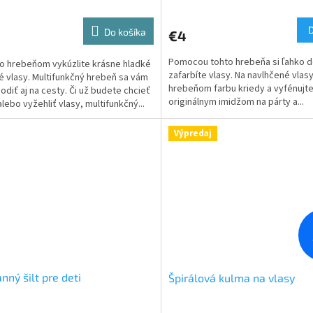
Do košíka
€4
Pomocou tohto hrebeňa si ľahko 
o hrebeňom vykúzlite krásne hladké
zafarbíte vlasy. Na navlhčené vlas
lé vlasy. Multifunkčný hrebeň sa vám
hrebeňom farbu kriedy a vyfénujte
odiť aj na cesty. Či už budete chcieť
originálnym imidžom na párty a...
alebo vyžehliť vlasy, multifunkčný...
Výpredaj
nný šilt pre deti
Špirálová kulma na vlasy