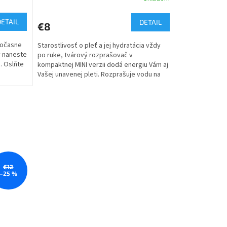
DETAIL
DETAIL
€8
dočasne
Starostlivosť o pleť a jej hydratácia vždy
y naneste
po ruke, tvárový rozprašovač v
. Oslňte
kompaktnej MINI verzii dodá energiu Vám aj
Vašej unavenej pleti. Rozprašuje vodu na
molekulárne častice...
€12
–25 %