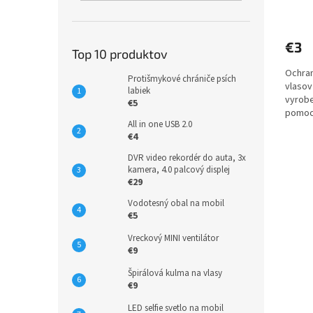
Priem
hodno
produ
€3
je
Top 10 produktov
5,0
Ochran
z
Protišmykové chrániče psích
vlasov
5
labiek
vyrobe
hviezd
€5
pomoco
All in one USB 2.0
deti pro
€4
DVR video rekordér do auta, 3x
kamera, 4.0 palcový displej
€29
Vodotesný obal na mobil
€5
Vreckový MINI ventilátor
€9
Špirálová kulma na vlasy
€9
LED selfie svetlo na mobil