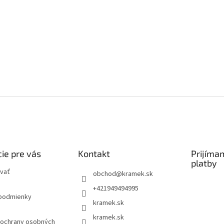
y
v
ý
p
i
s
u
ie pre vás
Kontakt
Prijíma
platby
vať
obchod
@
kramek.sk
+421949494995
podmienky
kramek.sk
kramek.sk
ochrany osobných