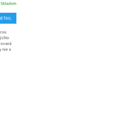
Skladom
DETAIL
acou
rýchlo
trovaná
y nie a