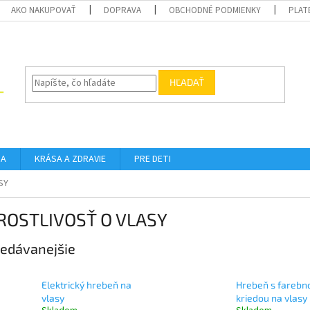
AKO NAKUPOVAŤ
DOPRAVA
OBCHODNÉ PODMIENKY
PLAT
HĽADAŤ
DA
KRÁSA A ZDRAVIE
PRE DETI
SY
ROSTLIVOSŤ O VLASY
edávanejšie
Elektrický hrebeň na
Hrebeň s farebn
vlasy
kriedou na vlasy