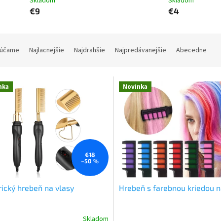
Skladom
Skladom
€9
€4
účame
Najlacnejšie
Najdrahšie
Najpredávanejšie
Abecedne
nka
Novinka
€18
–50 %
rický hrebeň na vlasy
Hrebeň s farebnou kriedou n
Skladom