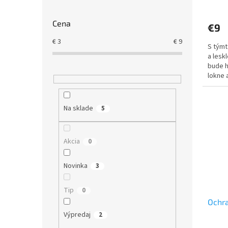
v
Cena
€9
€
3
€
9
S týmt
a lesk
bude h
lokne 
Na sklade
5
Akcia
0
Novinka
3
Tip
0
Ochra
Výpredaj
2