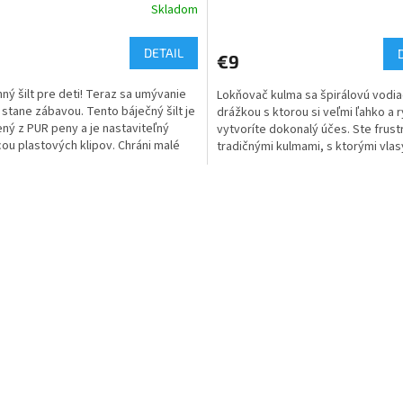
Skladom
erné
tenie
ktu
DETAIL
€9
ný šilt pre deti! Teraz sa umývanie
Lokňovač kulma sa špirálovú vodi
 stane zábavou. Tento báječný šilt je
drážkou s ktorou si veľmi ľahko a 
ný z PUR peny a je nastaviteľný
vytvoríte dokonalý účes. Ste frus
ičiek.
u plastových klipov. Chráni malé
tradičnými kulmami, s ktorými vlas
ti...
nie...
O
v
l
á
d
a
c
i
e
p
r
v
k