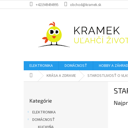
Prejsť
+421949494995
obchod@kramek.sk
na
obsah
ELEKTRONIKA
DOMÁCNOSŤ
HOBBY A ZÁHRA
Domov
KRÁSA A ZDRAVIE
STAROSTLIVOSŤ O VLA
B
STA
o
Preskočiť
č
Kategórie
kategórie
Najpr
n
ý
ELEKTRONIKA
p
DOMÁCNOSŤ
a
KUCHYŇA