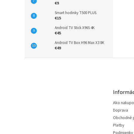
€9
Smart hodinky T500 PLUS
€15
Android TV Stick X96S 4K
€45
Android TV Box H96 Max X3 8K
€49
Z
á
p
ä
t
Informác
i
e
Ako nakupo
Doprava
Obchodné 
Platby
Podmienky 