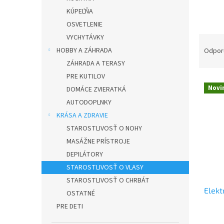
n
e
KÚPEĽŇA
l
OSVETLENIE
VYCHYTÁVKY
R
a
HOBBY A ZÁHRADA
Odpor
d
ZÁHRADA A TERASY
e
PRE KUTILOV
V
n
Novi
DOMÁCE ZVIERATKÁ
ý
i
AUTODOPLNKY
p
e
i
p
KRÁSA A ZDRAVIE
s
r
STAROSTLIVOSŤ O NOHY
p
o
MASÁŽNE PRÍSTROJE
r
d
DEPILÁTORY
o
u
STAROSTLIVOSŤ O VLASY
d
k
STAROSTLIVOSŤ O CHRBÁT
u
t
Elekt
k
o
OSTATNÉ
t
v
PRE DETI
o