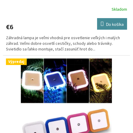
Skladom
Priemerné
hodnotenie
produktu
Do košíka
€6
je
5,0
Záhradná lampa je veľmi vhodná pre osvetlenie veľkých i malých
z
záhrad. Veľmi dobre osvetlí cestičky, schody alebo trávniky.
5
Svietidlo sa ľahko montuje, stačí zasunúť hrot do...
hviezdičiek.
Výpredaj