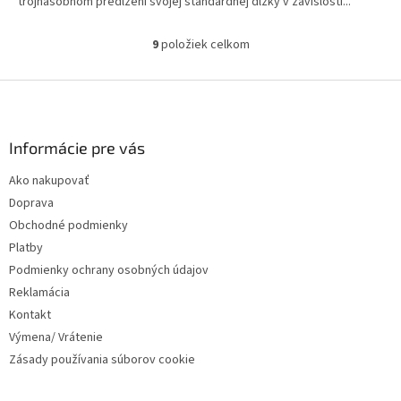
trojnásobnom predĺžení svojej štandardnej dĺžky v závislosti...
9
položiek celkom
O
v
l
Z
á
á
d
p
a
ä
Informácie pre vás
c
t
i
Ako nakupovať
i
e
Doprava
p
e
r
Obchodné podmienky
v
Platby
k
Podmienky ochrany osobných údajov
y
v
Reklamácia
ý
Kontakt
p
Výmena/ Vrátenie
i
s
Zásady používania súborov cookie
u