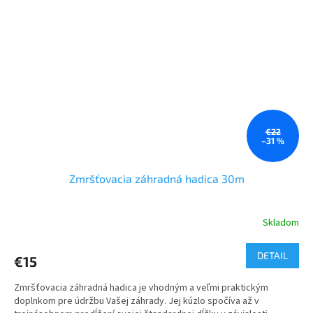
€22
–31 %
Zmršťovacia záhradná hadica 30m
Skladom
DETAIL
€15
Zmršťovacia záhradná hadica je vhodným a veľmi praktickým
doplnkom pre údržbu Vašej záhrady. Jej kúzlo spočíva až v