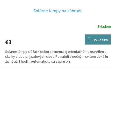
Solárne lampy na záhradu
Skladom
Do košíka
€3
Solárne lámpy slúžai k dekoratívnemu aj orientačnému osvetleniu
skalky alebo príjazdových ciest. Po nabití slnečným svitom dokážu
žiariť až 8 hodín. Automaticky sa zapnú pri...