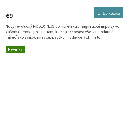
Do košíka
€9
Nový revolučný RIDDEX PLUS doručí elektromagnetické impulzy vo
Vašom domove presne tam, kde sa schováva všetka nechutná
háveď ako šváby, mravce, pavúky, hlodavce atď. Tieto...
Novinka