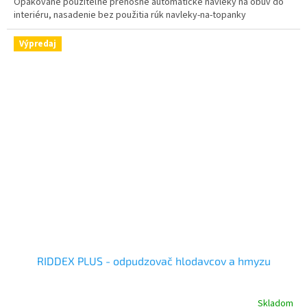
Opakovane použiteľné prenosné automatické návleky na obuv do
interiéru, nasadenie bez použitia rúk navleky-na-topanky
Výpredaj
RIDDEX PLUS - odpudzovač hlodavcov a hmyzu
Skladom