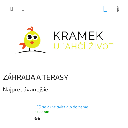
Prejsť
NÁKUP
na
obsah
KOŠÍK
ZÁHRADA A TERASY
Najpredávanejšie
LED solárne svietidlo do zeme
Skladom
€6