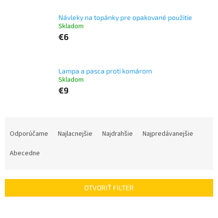
Návleky na topánky pre opakované použitie
Skladom
€6
Lampa a pasca proti komárom
Skladom
€9
R
a
Odporúčame
Najlacnejšie
Najdrahšie
Najpredávanejšie
d
e
Abecedne
n
i
e
OTVORIŤ FILTER
p
r
V