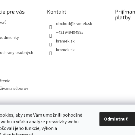
e
i
e
p
ie pre vás
Kontakt
Prijíma
r
platby
v
vať
k
obchod
@
kramek.sk
y
+421949494995
v
podmienky
ý
kramek.sk
p
kramek.sk
i
ochrany osobných
s
u
átenie
žívania súborov
ookies, aby sme Vám umožnili pohodlné
am
Odmietnuť
 webu a vďaka analýze prevádzky webu
pšovali jeho funkcie, výkon a
vať na Instagrame