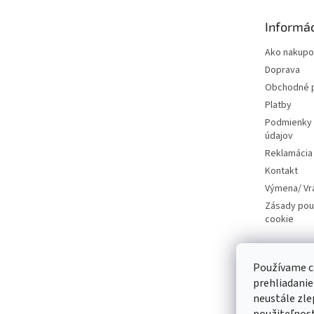
ä
t
Informác
i
e
Ako nakupo
Doprava
Obchodné 
Platby
Podmienky 
údajov
Reklamácia
Kontakt
Výmena/ Vr
Zásady pou
cookie
Používame c
Instagr
prehliadanie
neustále zle
Sledo