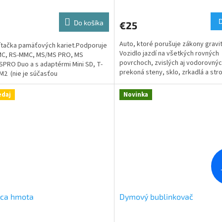
Do košíka
€25
Auto, ktoré porušuje zákony gravit
čítačka pamäťových kariet.Podporuje
Vozidlo jazdí na všetkých rovných
MC, RS-MMC, MS/MS PRO, MS
povrchoch, zvislých aj vodorovnýc
PRO Duo a s adaptérmi Mini SD, T-
prekoná steny, sklo, zrkadlá a str
 M2 (nie je súčasťou
Autíčko je malé,...
y). Rozhranie...
edaj
Novinka
aca hmota
Dymový bublinkovač