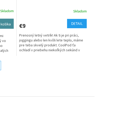
Skladom
Skladom
Priemerné
hodnotenie
produktu
DETAIL
 košíka
€9
je
5,0
Prenosný letný vetrík! Ak ti je pri práci,
ľmi
z
joggingu alebo len kvôli lete teplo, máme
ý vo
5
pre teba skvelý produkt. CoolPod ťa
ho
hviezdičiek.
ochladí v priebehu niekoľkých sekúnd v
kalých
sparných...