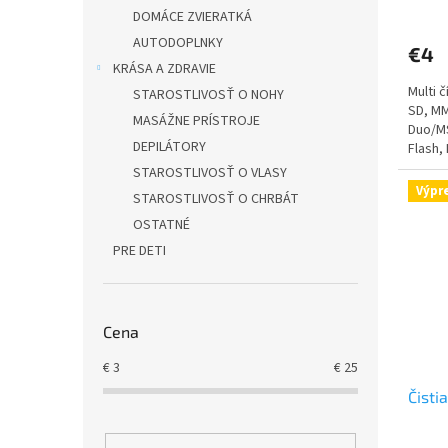
v
DOMÁCE ZVIERATKÁ
AUTODOPLNKY
€4
KRÁSA A ZDRAVIE
Multi 
STAROSTLIVOSŤ O NOHY
SD, M
MASÁŽNE PRÍSTROJE
Duo/MS
DEPILÁTORY
Flash,
dodávk
STAROSTLIVOSŤ O VLASY
Výpr
STAROSTLIVOSŤ O CHRBÁT
OSTATNÉ
PRE DETI
Cena
€
3
€
25
Čisti