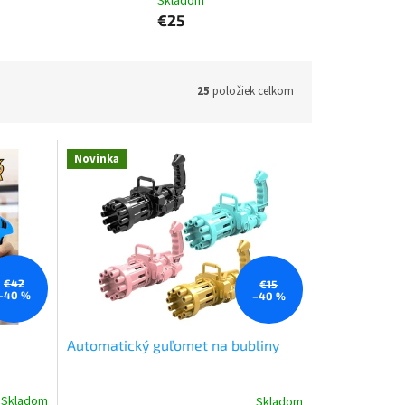
Skladom
€25
25
položiek celkom
Novinka
€42
€15
–40 %
–40 %
Automatický guľomet na bubliny
Skladom
Skladom
Priemerné