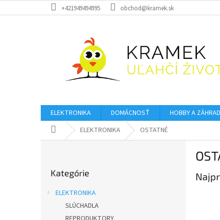
Prejsť
+421949494995
obchod@kramek.sk
na
obsah
ELEKTRONIKA
DOMÁCNOSŤ
HOBBY A ZÁHRA
Domov
ELEKTRONIKA
OSTATNÉ
B
OST
o
Preskočiť
č
Kategórie
kategórie
Najpr
n
ý
ELEKTRONIKA
p
SLÚCHADLA
a
REPRODUKTORY