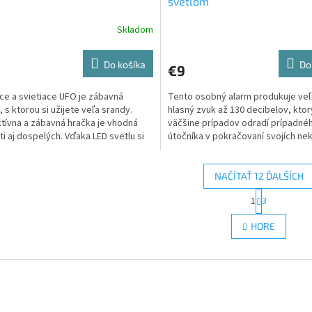
svetlom
Skladom
Priemerné
hodnotenie
produktu
Do košíka
Do
€9
je
5,0
úce a svietiace UFO je zábavná
Tento osobný alarm produkuje ve
z
, s ktorou si užijete veľa srandy.
hlasný zvuk až 130 decibelov, ktor
5
ktívna a zábavná hračka je vhodná
väčšine prípadov odradí prípadné
hviezdičiek.
ti aj dospelých. Vďaka LED svetlu si
útočníka v pokračovaní svojích ne
..
úmyslov. Alarm sa...
NAČÍTAŤ 12 ĎALŠÍCH
S
1
3
O
t
r
v
HORE
á
l
n
á
k
d
o
a
v
c
a
i
n