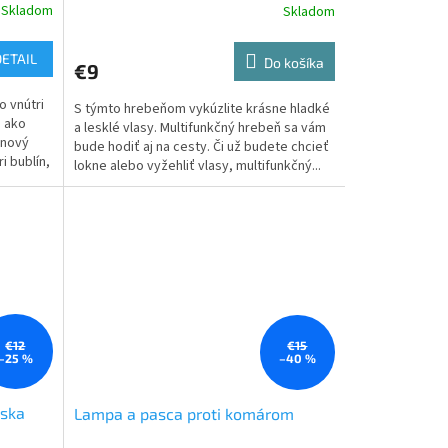
Skladom
Skladom
DETAIL
Do košíka
€9
o vnútri
S týmto hrebeňom vykúzlite krásne hladké
o ako
a lesklé vlasy. Multifunkčný hrebeň sa vám
inový
bude hodiť aj na cesty. Či už budete chcieť
i bublín,
lokne alebo vyžehliť vlasy, multifunkčný...
€12
€15
–25 %
–40 %
oska
Lampa a pasca proti komárom