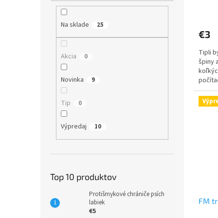
Priem
hodno
Na sklade
25
produ
€3
je
5,0
Tipli 
z
Akcia
0
špiny 
5
koľkýc
hviezd
Novinka
počíta
9
pozrite
Výpr
Tip
0
Výpredaj
10
Top 10 produktov
Protišmykové chrániče psích
FM tr
labiek
€5