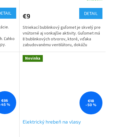
hodnotenie
produktu
DETAIL
DETAIL
€9
je
5,0
ácie.
Striekací bublinkový guľomet je skvelý pre
z
vnútorné aj vonkajšie aktivity. Guľomet má
5
h. Ľahko
8 bublinkových otvorov, ktoré, vďaka
hviezdičiek.
opy.
zabudovanému ventilátoru, dokážu
vyfúknuť stovky...
Novinka
€35
€18
–45 %
–50 %
Elektrický hrebeň na vlasy