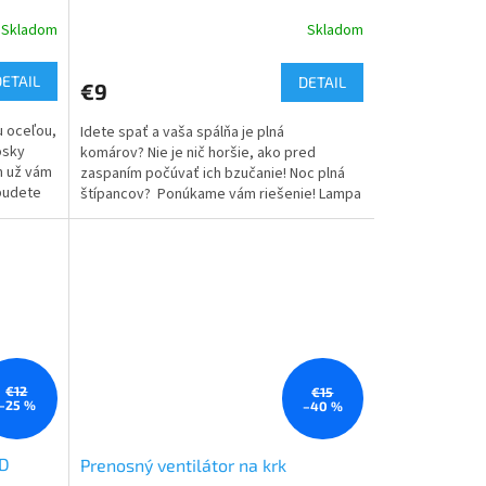
Skladom
Skladom
DETAIL
DETAIL
€9
u oceľou,
Idete spať a vaša spálňa je plná
osky
komárov? Nie je nič horšie, ako pred
m už vám
zaspaním počúvať ich bzučanie! Noc plná
budete
štípancov? Ponúkame vám riešenie! Lampa
proti...
€12
€15
–25 %
–40 %
ED
Prenosný ventilátor na krk