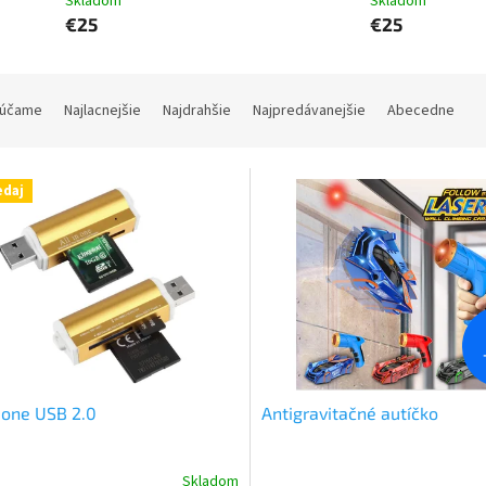
Skladom
Skladom
€25
€25
účame
Najlacnejšie
Najdrahšie
Najpredávanejšie
Abecedne
edaj
n one USB 2.0
Antigravitačné autíčko
Skladom