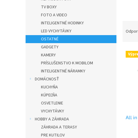
n
e
TV BOXY
l
FOTO A VIDEO
INTELIGENTNÉ HODINKY
R
a
LED VYCHYTÁVKY
Odpor
d
OSTATNÉ
e
GADGETY
V
n
Výpr
KAMERY
ý
i
PRÍSLUŠENSTVO K MOBILOM
p
e
i
p
INTELIGENTNÉ NÁRAMKY
s
r
DOMÁCNOSŤ
p
o
KUCHYŇA
r
d
KÚPEĽŇA
o
u
OSVETLENIE
d
k
VYCHYTÁVKY
u
t
All i
k
o
HOBBY A ZÁHRADA
t
v
ZÁHRADA A TERASY
o
PRE KUTILOV