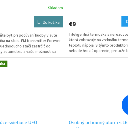
Skladom
erné
tenie
ktu
Do košíka
€9
Inteligentná termoska s nerezovo
ňte byť pri počúvaní hudby v aute
ktorá zobrazuje na vrchnáku term
í iba na rádiu. FM transmitter Forever
teplotu nápoja. S týmto produkto
 jednoducho stačí zastrčiť do
ičiek.
nebude hroziť oparenie, pretože 
y automobilu a vaše možnosti sa
vedieť presne, ako...
.
nka
júce svietiace UFO
Osobný ochranný alarm s L