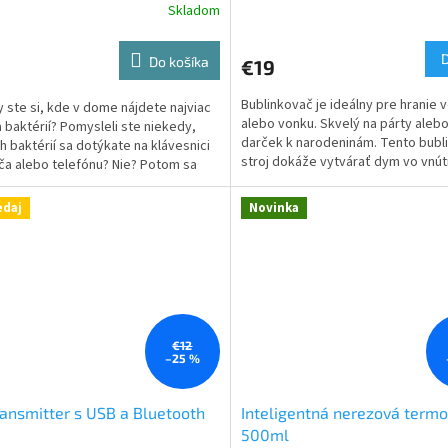
Skladom
erné
tenie
ktu
Do košíka
€19
Bublinkovač je ideálny pre hranie v
by ste si, kde v dome nájdete najviac
alebo vonku. Skvelý na párty aleb
a baktérií? Pomysleli ste niekedy,
darček k narodeninám. Tento bubl
h baktérií sa dotýkate na klávesnici
ičiek.
stroj dokáže vytvárať dym vo vnútr
ča alebo telefónu? Nie? Potom sa
čo...
 na...
edaj
Novinka
€12
–25 %
ansmitter s USB a Bluetooth
Inteligentná nerezová term
500ml