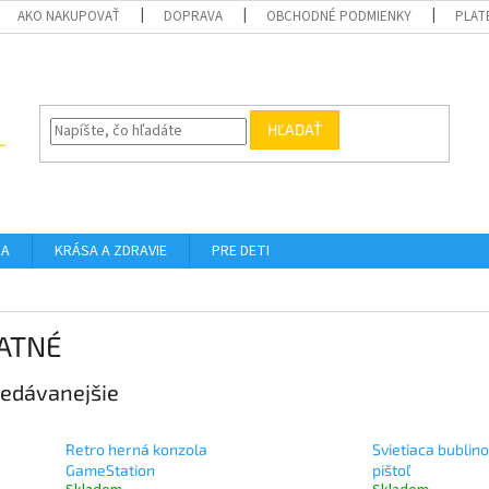
AKO NAKUPOVAŤ
DOPRAVA
OBCHODNÉ PODMIENKY
PLAT
HĽADAŤ
DA
KRÁSA A ZDRAVIE
PRE DETI
ATNÉ
edávanejšie
Retro herná konzola
Svietiaca bublin
GameStation
pištoľ