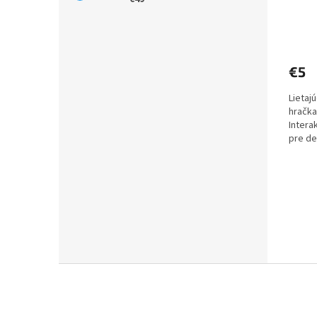
€5
Lietaj
hračka
Intera
pre de
užijete.
Z
á
p