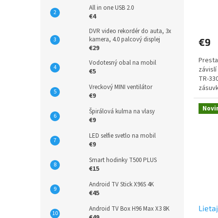
All in one USB 2.0
Priem
€4
hodno
DVR video rekordér do auta, 3x
produ
kamera, 4.0 palcový displej
€9
je
€29
5,0
Presta
z
Vodotesný obal na mobil
závisl
5
€5
TR-330
hviezd
Vreckový MINI ventilátor
zásuvk
€9
práve..
Novi
Špirálová kulma na vlasy
€9
LED selfie svetlo na mobil
€9
Smart hodinky T500 PLUS
€15
Android TV Stick X96S 4K
€45
Lieta
Android TV Box H96 Max X3 8K
€49