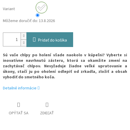
Variant
Môžeme doručiť do:
13.8.2026
Pridať do košíka
Sú vaše chlpy po holení všade naokolo v kúpeľni? Vyberte si
inovatívne navrhnutú zásteru, ktorá sa okamžite zmení na
zachytávač chlpov. Nevyžaduje žiadne veľké upratovanie a
úkony, stačí ju po oholení odlepiť od zrkadla, zložiť a obsah
vyhodiť do smetného koša.
Detailné informácie
OPÝTAŤ SA
ZDIEĽAŤ