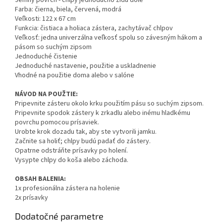
Jemný povrch - chlpy jednoducho zídu dole
Farba: čierna, biela, červená, modrá
Veľkosti: 122 x 67 cm
Funkcia: čistiaca a holiaca zástera, zachytávač chlpov
Veľkosť: jedna univerzálna veľkosť spolu so závesným hákom a
pásom so suchým zipsom
Jednoduché čistenie
Jednoduché nastavenie, použitie a uskladnenie
Vhodné na použitie doma alebo v salóne
NÁVOD NA POUŽTIE:
Pripevnite zásteru okolo krku použitím pásu so suchým zipsom.
Pripevnite spodok zástery k zrkadlu alebo inému hladkému
povrchu pomocou prísaviek.
Urobte krok dozadu tak, aby ste vytvorili jamku.
Začnite sa holiť; chlpy budú padať do zástery.
Opatrne odstráňte prísavky po holení.
Vysypte chlpy do koša alebo záchoda.
OBSAH BALENIA:
1x profesionálna zástera na holenie
2x prísavky
Dodatočné parametre