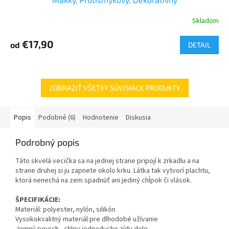
Skladom
€17,90
od
DETAIL
ZOBRAZIŤ VŠETKY SÚVISIACE PRODUKTY
Popis
Podobné (6)
Hodnotenie
Diskusia
Podrobný popis
Táto skvelá vecička sa na jednej strane pripojí k zrkadlu a na
strane druhej si ju zapnete okolo krku. Látka tak vytvorí plachtu,
ktorá nenechá na zem spadnúť ani jediný chĺpok či vlások.
ŠPECIFIKÁCIE:
Materiál: polyester, nylón, silikón
Vysokokvalitný materiál pre dlhodobé užívanie