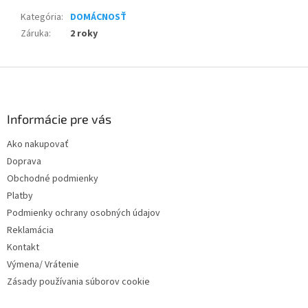
Kategória
:
DOMÁCNOSŤ
Záruka
:
2 roky
Z
á
p
ä
Informácie pre vás
t
Ako nakupovať
i
Doprava
e
Obchodné podmienky
Platby
Podmienky ochrany osobných údajov
Reklamácia
Kontakt
Výmena/ Vrátenie
Zásady používania súborov cookie