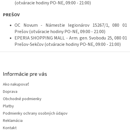
(otváracie hodiny PO-NE, 09:00 - 21:00)
PREŠOV
OC Novum -
Námestie legionárov 15267/1, 080 01
Prešov
(otváracie hodiny PO-NE, 09:00 - 21:00)
EPERIA SHOPPING MALL -
Arm. gen. Svobodu 25, 080 01
Prešov-Sekčov
(otváracie hodiny PO-NE, 09:00 - 21:00)
Z
á
p
ä
Informácie pre vás
t
Ako nakupovať
i
Doprava
e
Obchodné podmienky
Platby
Podmienky ochrany osobných údajov
Reklamácia
Kontakt