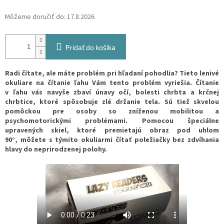
Môžeme doručiť do:
17.8.2026
Pridať do košíka
Radi čítate, ale máte problém pri hľadaní pohodlia? Tieto lenivé
okuliare na čítanie ľahu Vám tento problém vyriešia. Čítanie
v ľahu vás navyše zbaví únavy očí, bolesti chrbta a krčnej
chrbtice, ktoré spôsobuje zlé držanie tela. Sú tiež skvelou
pomôckou pre osoby so zníženou mobilitou a
psychomotorickými problémami. Pomocou špeciálne
upravených skiel, ktoré
premietajú obraz pod uhlom
90°,
môžete s týmito okuliarmi čítať poležiačky bez zdvíhania
hlavy do neprirodzenej polohy.