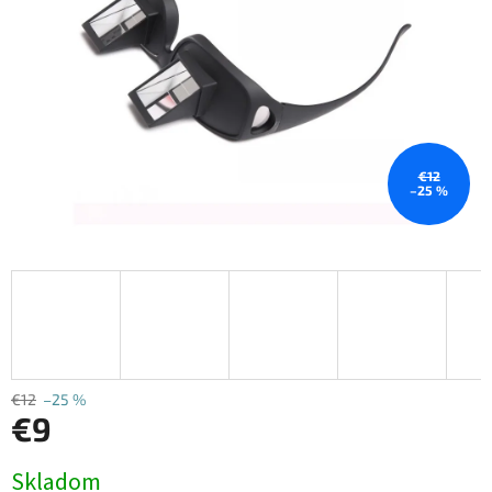
€12
–25 %
€12
–25 %
€9
Jednotková
Skladom
cena: