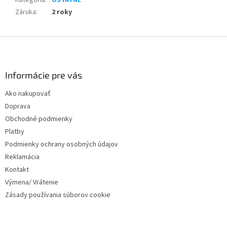
Kategória
:
OSTATNÉ
Záruka
:
2 roky
Z
á
p
ä
Informácie pre vás
t
Ako nakupovať
i
Doprava
e
Obchodné podmienky
Platby
Podmienky ochrany osobných údajov
Reklamácia
Kontakt
Výmena/ Vrátenie
Zásady používania súborov cookie