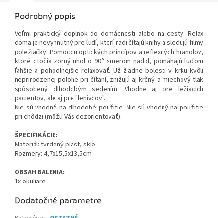
Podrobný popis
Veľmi praktický doplnok do domácnosti alebo na cesty. Relax
doma je nevyhnutný pre ľudí, ktorí radi čítajú knihy a sledujú filmy
poležiačky. Pomocou optických princípov a reflexných hranolov,
ktoré otočia zorný uhol o 90° smerom nadol, pomáhajú ľuďom
ľahšie a pohodlnejšie relaxovať. Už žiadne bolesti v krku kvôli
neprirodzenej polohe pri čítaní, znižujú aj krčný a miechový tlak
spôsobený dlhodobým sedením. Vhodné aj pre ležiacich
pacientov, ale aj pre "lenivcov".
Nie sú vhodné na dlhodobé použitie. Nie sú vhodný na použitie
pri chôdzi (môžu Vás dezorientovať).
ŠPECIFIKÁCIE:
Materiál: tvrdený plast, sklo
Rozmery: 4,7x15,5x13,5cm
OBSAH BALENIA:
1x okuliare
Dodatočné parametre