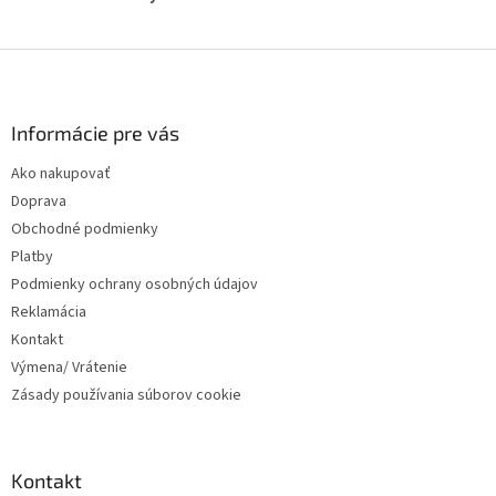
Z
á
p
ä
Informácie pre vás
t
Ako nakupovať
i
Doprava
e
Obchodné podmienky
Platby
Podmienky ochrany osobných údajov
Reklamácia
Kontakt
Výmena/ Vrátenie
Zásady používania súborov cookie
Kontakt