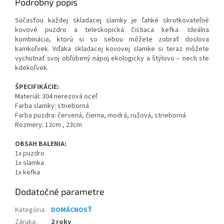
Podrobný popis
Súčasťou každej skladacej slamky je ľahké skrutkovateľné
kovové puzdro a teleskopická čistiaca kefka. Ideálna
kombinácia, ktorú si so sebou môžete zobrať doslova
kamkoľvek. Vďaka skladacej kovovej slamke si teraz môžete
vychutnať svoj obľúbený nápoj ekologicky a štýlovo – nech ste
kdekoľvek.
ŠPECIFIKÁCIE:
Materiál: 304 nerezová oceľ
Farba slamky: strieborná
Farba puzdra: červená, čierna, modrá, ružová, strieborná
Rozmery: 12cm , 23cm
OBSAH BALENIA:
1x puzdro
1x slamka
1x kefka
Dodatočné parametre
Kategória
:
DOMÁCNOSŤ
Záruka
:
2 roky