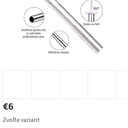
€6
Jednotková
Zvoľte variant
cena: