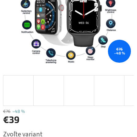
€76
–48 %
€76
–48 %
€39
Jednotková
Zvoľte variant
cena: