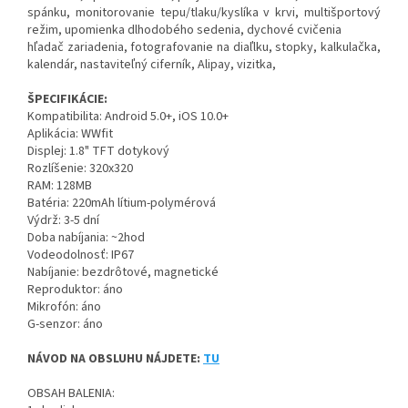
spánku, monitorovanie tepu/tlaku/kyslíka v krvi, multišportový
režim, upomienka dlhodobého sedenia, dychové cvičenia
hľadač zariadenia, fotografovanie na diaľlku, stopky, kalkulačka,
kalendár, nastaviteľný ciferník, Alipay, vizitka,
ŠPECIFIKÁCIE:
Kompatibilita: Android 5.0+, iOS 10.0+
Aplikácia: WWfit
Displej: 1.8" TFT dotykový
Rozlíšenie: 320x320
RAM: 128MB
Batéria: 220mAh lítium-polymérová
Výdrž: 3-5 dní
Doba nabíjania: ~2hod
Vodeodolnosť: IP67
Nabíjanie: bezdrôtové, magnetické
Reproduktor: áno
Mikrofón: áno
G-senzor: áno
NÁVOD NA OBSLUHU NÁJDETE:
TU
OBSAH BALENIA: