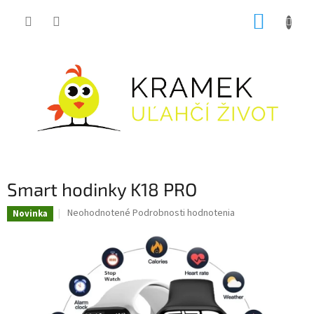
Prejsť
NÁKUP
na
obsah
KOŠÍK
Smart hodinky K18 PRO
Priemerné
Neohodnotené
Podrobnosti hodnotenia
Novinka
hodnotenie
produktu
je
0,0
z
5
hviezdičiek.