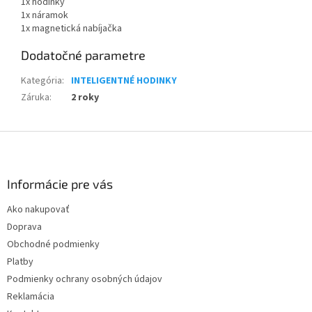
1x hodinky
1x náramok
1x magnetická nabíjačka
Dodatočné parametre
Kategória
:
INTELIGENTNÉ HODINKY
Záruka
:
2 roky
Z
á
p
ä
Informácie pre vás
t
Ako nakupovať
i
Doprava
e
Obchodné podmienky
Platby
Podmienky ochrany osobných údajov
Reklamácia