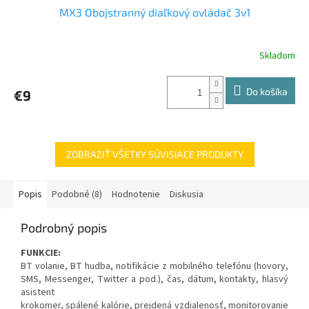
MX3 Obojstranný diaľkový ovládač 3v1
Skladom
Do košíka
€9
ZOBRAZIŤ VŠETKY SÚVISIACE PRODUKTY
Popis
Podobné (8)
Hodnotenie
Diskusia
Podrobný popis
FUNKCIE:
BT volanie, BT hudba, notifikácie z mobilného telefónu (hovory,
SMS, Messenger, Twitter a pod.), čas, dátum, kontakty, hlasvý
asistent
krokomer, spálené kalórie, prejdená vzdialenosť, monitorovanie