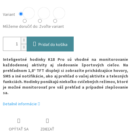
Variant
Môžeme doručiť do:
Zvoľte variant
Pridať do košíka
Inteligentné hodinky K18 Pro sú vhodné na monitorovanie
každodennej aktivity aj sledovanie športových cieľov. Na
prehľadnom 1,8“ TFT displeji si zobrazíte prichádzajúce hovory,
SMS a iné notifikácie, ako aj prehľad o vašej aktivite a telesných
funkciách. Hodinky ponúkajú niekoľko cvičebných režimov, ktoré
je možné monitorovať pre váš prehľad a prípadné zlepšovanie
sa.
Detailné informácie
OPÝTAŤ SA
ZDIEĽAŤ