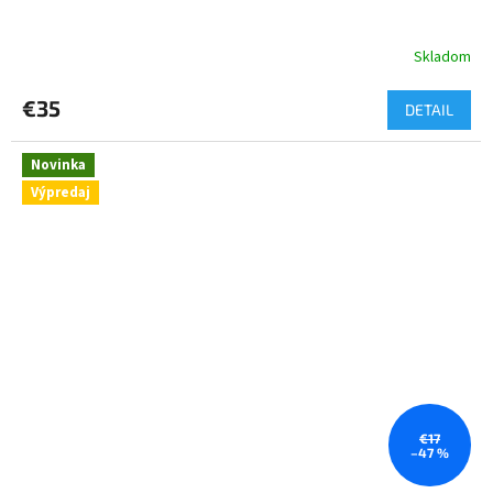
Skladom
€35
DETAIL
Novinka
Výpredaj
€17
–47 %