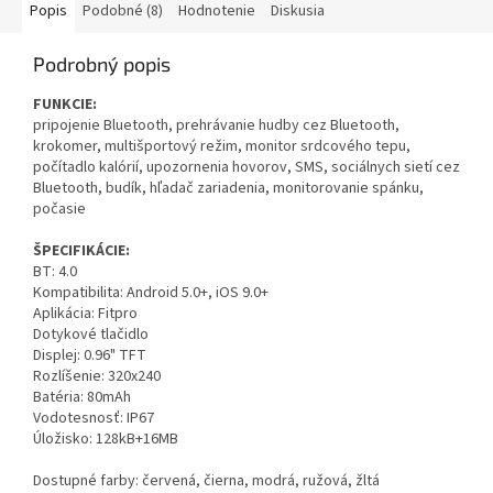
Popis
Podobné (8)
Hodnotenie
Diskusia
Podrobný popis
FUNKCIE:
pripojenie Bluetooth, prehrávanie hudby cez Bluetooth,
krokomer, multišportový režim, monitor srdcového tepu,
počítadlo kalórií, upozornenia hovorov, SMS, sociálnych sietí cez
Bluetooth, budík, hľadač zariadenia, monitorovanie spánku,
počasie
ŠPECIFIKÁCIE:
BT: 4.0
Kompatibilita: Android 5.0+, iOS 9.0+
Aplikácia: Fitpro
Dotykové tlačidlo
Displej: 0.96" TFT
Rozlíšenie: 320x240
Batéria: 80mAh
Vodotesnosť: IP67
Úložisko: 128kB+16MB
Dostupné farby: červená, čierna, modrá, ružová, žltá