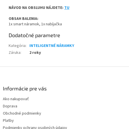
NÁVOD NA OBSLUHU NÁJDETE:
TU
OBSAH BALENIA:
1x smart náramok, 1x nabíjačka
Dodatočné parametre
Kategória
:
INTELIGENTNÉ NÁRAMKY
Záruka
:
2 roky
Z
á
p
ä
Informácie pre vás
t
Ako nakupovať
i
Doprava
e
Obchodné podmienky
Platby
Podmienky ochrany osobných údajov