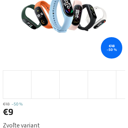
€18
–50 %
€18
–50 %
€9
Jednotková
Zvoľte variant
cena: