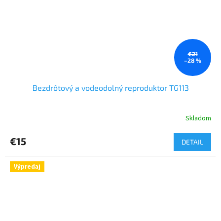
€21
–28 %
Bezdrôtový a vodeodolný reproduktor TG113
Skladom
€15
DETAIL
Výpredaj