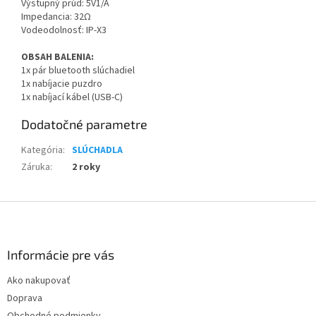
Výstupný prúd: 5V1/A
Impedancia: 32Ω
Vodeodolnosť: IP-X3
OBSAH BALENIA:
1x pár bluetooth slúchadiel
1x nabíjacie puzdro
1x nabíjací kábel (USB-C)
Dodatočné parametre
Kategória
:
SLÚCHADLA
Záruka
:
2 roky
Z
á
p
ä
Informácie pre vás
t
Ako nakupovať
i
Doprava
e