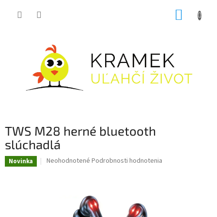
Prejsť
NÁKUP
na
obsah
KOŠÍK
TWS M28 herné bluetooth
slúchadlá
Priemerné
Neohodnotené
Podrobnosti hodnotenia
Novinka
hodnotenie
produktu
je
0,0
z
5