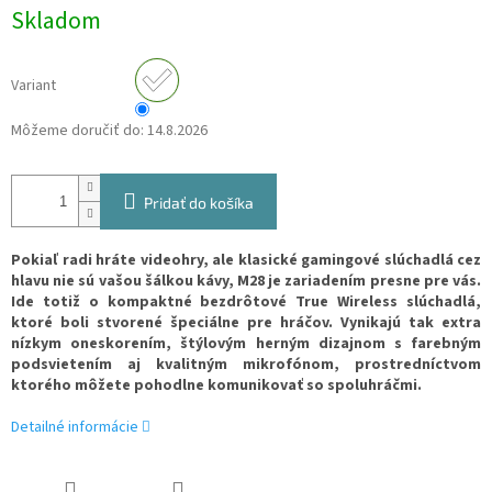
Jednotková
Skladom
cena:
Variant
Môžeme doručiť do:
14.8.2026
Pridať do košíka
Pokiaľ radi hráte videohry, ale klasické gamingové slúchadlá cez
hlavu nie sú vašou šálkou kávy, M28 je zariadením presne pre vás.
Ide totiž o kompaktné bezdrôtové True Wireless slúchadlá,
ktoré boli stvorené špeciálne pre hráčov. Vynikajú tak extra
nízkym oneskorením, štýlovým herným dizajnom s farebným
podsvietením
aj
kvalitným mikrofónom
, prostredníctvom
ktorého môžete pohodlne komunikovať so spoluhráčmi.
Detailné informácie