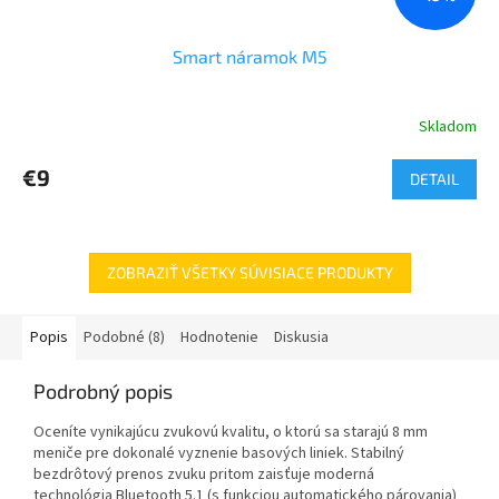
Smart náramok M5
Skladom
€9
DETAIL
ZOBRAZIŤ VŠETKY SÚVISIACE PRODUKTY
Popis
Podobné (8)
Hodnotenie
Diskusia
Podrobný popis
Oceníte vynikajúcu zvukovú kvalitu, o ktorú sa starajú 8 mm
meniče pre dokonalé vyznenie basových liniek. Stabilný
bezdrôtový prenos zvuku pritom zaisťuje moderná
technológia Bluetooth 5.1 (s funkciou automatického párovania)