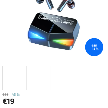
hviezdičiek.
€35
–45 %
€35
–45 %
€19