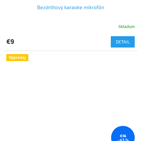
Bezdrôtový karaoke mikrofón
Skladom
Priemerné
hodnotenie
produktu
€9
DETAIL
je
5,0
z
Výpredaj
5
hviezdičiek.
€16
–43 %