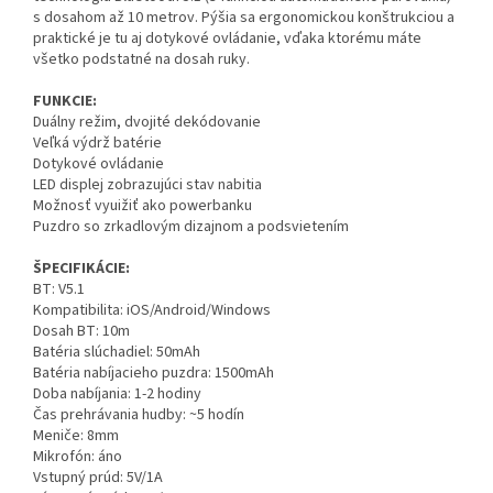
s dosahom až 10 metrov. Pýšia sa ergonomickou konštrukciou a
praktické je tu aj dotykové ovládanie, vďaka ktorému máte
všetko podstatné na dosah ruky.
FUNKCIE:
Duálny režim, dvojité dekódovanie
Veľká výdrž batérie
Dotykové ovládanie
LED displej zobrazujúci stav nabitia
Možnosť vyuižiť ako powerbanku
Puzdro so zrkadlovým dizajnom a podsvietením
ŠPECIFIKÁCIE:
BT: V5.1
Kompatibilita: iOS/Android/Windows
Dosah BT: 10m
Batéria slúchadiel: 50mAh
Batéria nabíjacieho puzdra: 1500mAh
Doba nabíjania: 1-2 hodiny
Čas prehrávania hudby: ~5 hodín
Meniče: 8mm
Mikrofón: áno
Vstupný prúd: 5V/1A