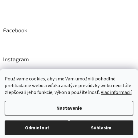
Facebook
Instagram
Sledovať na Instagrame
Používame cookies, aby sme Vám umožnili pohodlné
prehliadanie webu a vďaka analýze prevádzky webu neustále
zlepšovali jeho funkcie, výkon a použiteľnosť.
Viac informacií
.
Vytvoril Shoptet
Nastavenie
Copyright 2026
KRAMEK.SK - UĽAHČÍ ŽIVOT
. Všetky práva
Odmietnuť
Súhlasím
vyhradené.
Upraviť nastavenie cookies