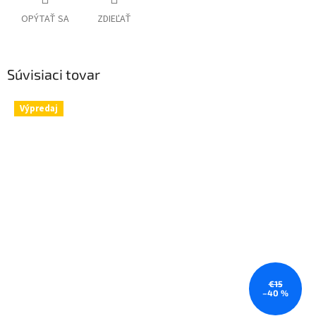
OPÝTAŤ SA
ZDIEĽAŤ
Súvisiaci tovar
Výpredaj
€15
–40 %