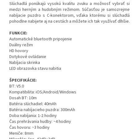
Slúchadlá ponúkajú vysokú kvalitu zvuku a možnosť vybrať si
medzi herným a hudobným režimom. Súčasťou je samozrejme
nabíjacie puzdro s C-konektorom, vďaka ktorému si slúchadlá
pohodlne nabijete aj na cestách a môžete ich tak využívať dlhšie.
FUNKCIE:
Automatické bluetooth pripojenie
Duálny režim
HD hovory
Dotykové ovládanie
Nabíjacia skrinka
LED obrazovka stavu nabitia
ŠPECIFIKÁCIE:
BT: V5.0
Kompatibilita: iOS/Android/Windows
Dosah BT: 10m
Batéria slúchadiel: 40mAh
Batéria nabíjacieho puzdra: 300mAh
Doba nabíjania: 1-2 hodiny
Čas prehrávania hudby: ~4 hodiny
Čas hovoru: ~3 hodiny
Meniče: 8mm