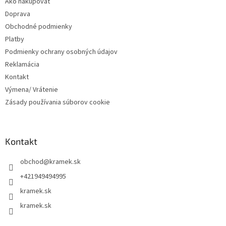
Ako nakupovať
i
Doprava
e
Obchodné podmienky
Platby
Podmienky ochrany osobných údajov
Reklamácia
Kontakt
Výmena/ Vrátenie
Zásady používania súborov cookie
Kontakt
obchod
@
kramek.sk
+421949494995
kramek.sk
kramek.sk