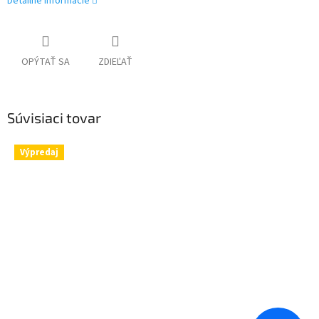
Detailné informácie
OPÝTAŤ SA
ZDIEĽAŤ
Súvisiaci tovar
Výpredaj