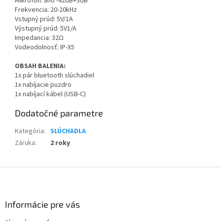
Mikrofón: áno -42dB+3dB
Frekvencia: 20-20kHz
Vstupný prúd: 5V/1A
Výstupný prúd: 5V1/A
Impedancia: 32Ω
Vodeodolnosť: IP-X5
OBSAH BALENIA:
1x pár bluetooth slúchadiel
1x nabíjacie puzdro
1x nabíjací kábel (USB-C)
Dodatočné parametre
Kategória
:
SLÚCHADLA
Záruka
:
2 roky
Z
á
p
ä
Informácie pre vás
t