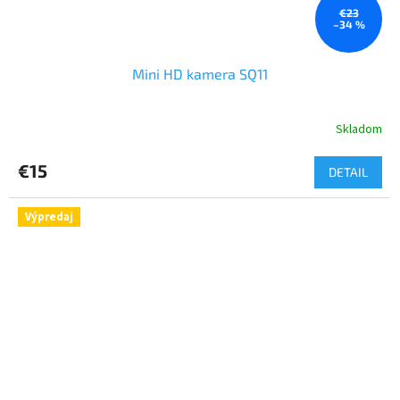
€23
–34 %
Mini HD kamera SQ11
Skladom
€15
DETAIL
Výpredaj