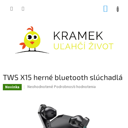
Prejsť
NÁKUP
na
obsah
KOŠÍK
TWS X15 herné bluetooth slúchadlá
Priemerné
Neohodnotené
Podrobnosti hodnotenia
Novinka
hodnotenie
produktu
je
0,0
z
5
hviezdičiek.