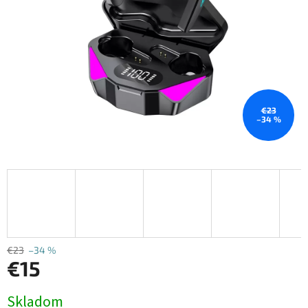
€23
–34 %
€23
–34 %
€15
Jednotková
Skladom
cena: