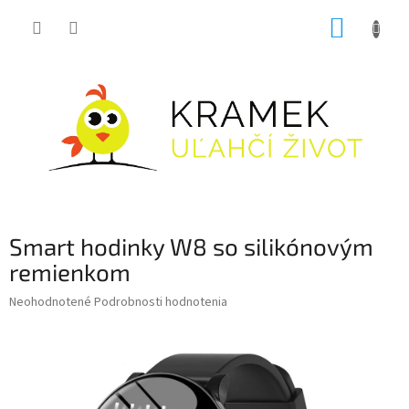
Prejsť
NÁKUP
na
obsah
KOŠÍK
Smart hodinky W8 so silikónovým
remienkom
Priemerné
Neohodnotené
Podrobnosti hodnotenia
hodnotenie
produktu
je
0,0
z
5