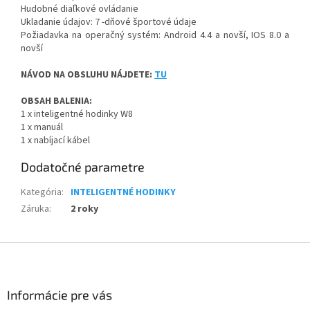
Hudobné diaľkové ovládanie
Ukladanie údajov: 7 -dňové športové údaje
Požiadavka na operačný systém: Android 4.4 a novší, IOS 8.0 a
novší
NÁVOD NA OBSLUHU NÁJDETE:
TU
OBSAH BALENIA:
1 x inteligentné hodinky W8
1 x manuál
1 x nabíjací kábel
Dodatočné parametre
Kategória
:
INTELIGENTNÉ HODINKY
Záruka
:
2 roky
Z
á
p
ä
Informácie pre vás