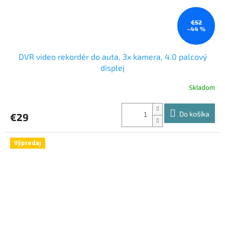
€52
–44 %
DVR video rekordér do auta, 3x kamera, 4.0 palcový
displej
Skladom
Do košíka
€29
Výpredaj