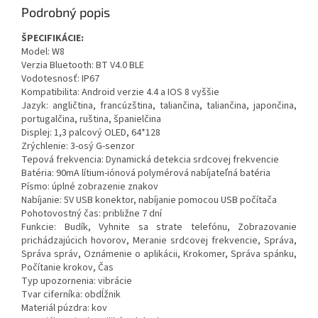
Podrobný popis
ŠPECIFIKÁCIE:
Model: W8
Verzia Bluetooth: BT V4.0 BLE
Vodotesnosť: IP67
Kompatibilita: Android verzie 4.4 a IOS 8 vyššie
Jazyk: angličtina, francúzština, taliančina, taliančina, japončina,
portugalčina, ruština, španielčina
Displej: 1,3 palcový OLED, 64*128
Zrýchlenie: 3-osý G-senzor
Tepová frekvencia: Dynamická detekcia srdcovej frekvencie
Batéria: 90mA lítium-iónová polymérová nabíjateľná batéria
Písmo: úplné zobrazenie znakov
Nabíjanie: 5V USB konektor, nabíjanie pomocou USB počítača
Pohotovostný čas: približne 7 dní
Funkcie: Budík, Vyhnite sa strate telefónu, Zobrazovanie
prichádzajúcich hovorov, Meranie srdcovej frekvencie, Správa,
Správa správ, Oznámenie o aplikácii, Krokomer, Správa spánku,
Počítanie krokov, Čas
Typ upozornenia: vibrácie
Tvar ciferníka: obdĺžnik
Materiál púzdra: kov