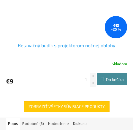
€12
–25 %
Relaxačný budík s projektorom nočnej oblohy
Skladom
Do košíka
€9
ZOBRAZIŤ VŠETKY SÚVISIACE PRODUKTY
Popis
Podobné (8)
Hodnotenie
Diskusia