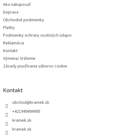
t
Ako nakupovať
i
Doprava
e
Obchodné podmienky
Platby
Podmienky ochrany osobných údajov
Reklamácia
Kontakt
Výmena/ Vrátenie
Zásady používania súborov cookie
Kontakt
obchod
@
kramek.sk
+421949494995
kramek.sk
kramek.sk