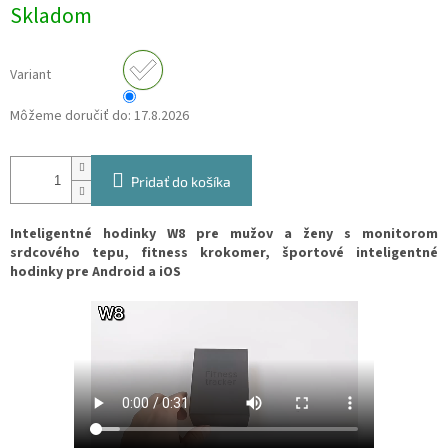
Jednotková
Skladom
cena:
Variant
Môžeme doručiť do:
17.8.2026
Pridať do košíka
Inteligentné hodinky W8 pre mužov a ženy s monitorom
srdcového tepu, fitness krokomer, športové inteligentné
hodinky pre Android a iOS