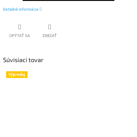
Detailné informácie
OPÝTAŤ SA
ZDIEĽAŤ
Súvisiaci tovar
Výpredaj