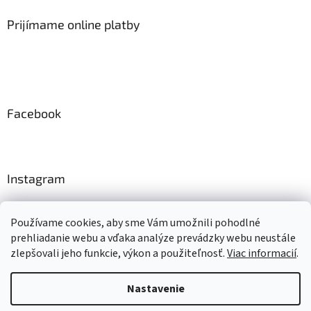
Prijímame online platby
Facebook
Instagram
Sledovať na Instagrame
Používame cookies, aby sme Vám umožnili pohodlné
prehliadanie webu a vďaka analýze prevádzky webu neustále
zlepšovali jeho funkcie, výkon a použiteľnosť.
Viac informacií
.
Vytvoril Shoptet
Nastavenie