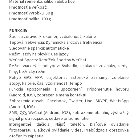
Materiál remienka: silikón alebo kov
Hmotnosť a veľkosť:
Hmotnosť výrobku: 50 g
Hmotnosť balíka: 100 g
FUNKCIE:
Šport a zdravie: krokomer, vzdialenosť, kalórie
Tepová frekvencia: Dynamická srdcová frekvencia
Sledovanie spánku: automatické
Režim jazdy na bicykli: Čas jazdy
WeChat Sports: Rebríček športov WeChat
Režim viacerých pohybov: švihadlo, skákacie zdviháky, sedy-
ľahy, bežecký režim
Pohyb GPS APP: trajektória, historické záznamy, zdieľanie
stopy, kalórie, čas, vzdialenosť, tempo
Funkcia upozornenia a upozornení: Pripomenutie hovoru
(Android, IOS), zobrazenie mena kontaktu
Zobrazenie obsahu Facebook, Twitter, Line, SKYPE, WhatsApp
(Android, IOS)
SMS, QQ, WeChat (Android, IOS), zobrazenie obsahu, výstražný
signál proti rozjazdu, sedavé pripomenutie
Inteligentné tlačidlá: Nájsť telefón, Diaľkové ovládanie
fotoaparátu, Diaľkové ovládanie videa, Prebúdzacia obrazovka
otočením zápästia