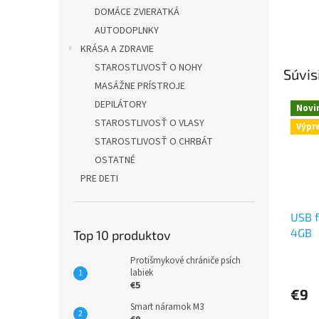
DOMÁCE ZVIERATKÁ
AUTODOPLNKY
KRÁSA A ZDRAVIE
STAROSTLIVOSŤ O NOHY
Súvis
MASÁŽNE PRÍSTROJE
DEPILÁTORY
Novi
STAROSTLIVOSŤ O VLASY
Výpr
STAROSTLIVOSŤ O CHRBÁT
OSTATNÉ
PRE DETI
USB f
4GB
Top 10 produktov
Protišmykové chrániče psích
labiek
€5
€9
Smart náramok M3