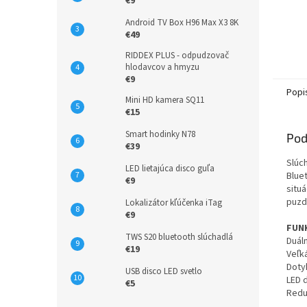
€9
Android TV Box H96 Max X3 8K
€49
RIDDEX PLUS - odpudzovač
hlodavcov a hmyzu
€9
Popi
Mini HD kamera SQ11
€15
Smart hodinky N78
Pod
€39
Slúc
LED lietajúca disco guľa
Blue
€9
situá
puzd
Lokalizátor kľúčenka iTag
€9
FUNK
TWS S20 bluetooth slúchadlá
Duál
€19
Veľk
Doty
USB disco LED svetlo
LED d
€5
Redu