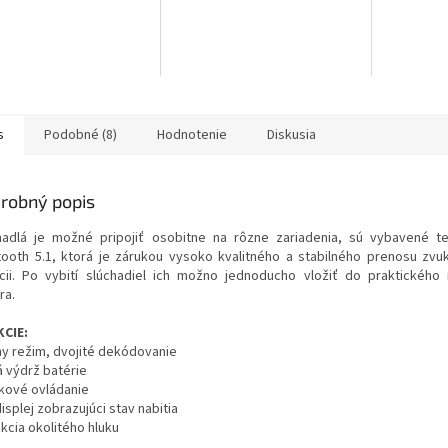
s
Podobné (8)
Hodnotenie
Diskusia
robný popis
hadlá je možné pripojiť osobitne na rôzne zariadenia, sú vybavené t
tooth 5.1, ktorá je zárukou vysoko kvalitného a stabilného prenosu zvu
cii.
Po vybití slúchadiel ich možno jednoducho vložiť do
praktického 
ra.
CIE:
ny režim, dvojité dekódovanie
á výdrž batérie
kové ovládanie
isplej zobrazujúci stav nabitia
kcia okolitého hluku