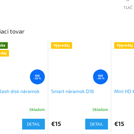
TLAČ
iaci tovar
nka
Výpredaj
Výpredaj
edaj
€12
€23
–25 %
–34 %
lash disk náramok
Smart náramok D18
Mini HD 
Skladom
Skladom
€15
€15
DETAIL
DETAIL