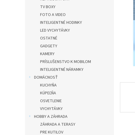
n
e
TV BOXY
l
FOTO A VIDEO
INTELIGENTNÉ HODINKY
LED VYCHYTÁVKY
OSTATNÉ
GADGETY
KAMERY
PRÍSLUŠENSTVO K MOBILOM
INTELIGENTNÉ NÁRAMKY
DOMÁCNOSŤ
KUCHYŇA
KÚPEĽŇA
OSVETLENIE
VYCHYTÁVKY
HOBBY A ZÁHRADA
ZÁHRADA A TERASY
PRE KUTILOV