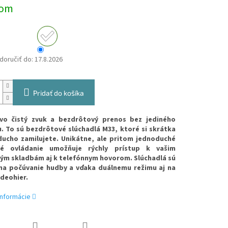
ová
dom
oručiť do:
17.8.2026
Pridať do košíka
ovo čistý zvuk a bezdrôtový prenos bez jediného
. To sú bezdrôtové slúchadlá M33, ktoré si skrátka
ducho zamilujete. Unikátne, ale pritom jednoduché
é ovládanie umožňuje rýchly prístup k vašim
ým skladbám aj k telefónnym hovorom. Slúchadlá sú
na počúvanie hudby a vďaka duálnemu režimu aj na
ideohier.
informácie