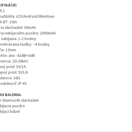
IFIKÁCIE:
5.1
atibilita: iOS/Android/Windows
h BT: 10m
ria slúchadiel: 50mAh
ria nabíjacieho puzdra: 2000mAh
nabíjania: 1-2 hodiny
prehrávania hudby: ~4 hodiny
če: 13mm
ofón: áno -42dB+3dB
vencia: 20-20kHz
pný prúd: 5V/1A
upný prúd: 5V1/A
dancia: 16Ω
odolnosť: IP-X5
H BALENIA:
r bluetooth slúchadiel
abíjacie puzdro
bíjací kábel