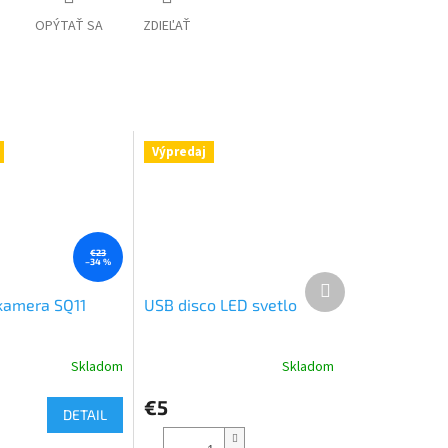
OPÝTAŤ SA
ZDIEĽAŤ
Výpredaj
€23
–34 %
Ďalší
produkt
kamera SQ11
USB disco LED svetlo
Skladom
Skladom
€5
DETAIL