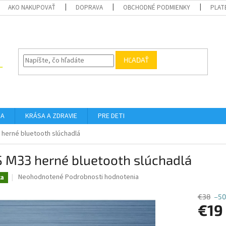
AKO NAKUPOVAŤ
DOPRAVA
OBCHODNÉ PODMIENKY
PLAT
HĽADAŤ
DA
KRÁSA A ZDRAVIE
PRE DETI
herné bluetooth slúchadlá
 M33 herné bluetooth slúchadlá
Priemerné
Neohodnotené
Podrobnosti hodnotenia
ka
hodnotenie
produktu
€38
–50
je
€19
0,0
z