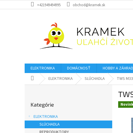
Prejsť
+421949494995
obchod@kramek.sk
na
obsah
ELEKTRONIKA
DOMÁCNOSŤ
HOBBY A ZÁHRA
Domov
ELEKTRONIKA
SLÚCHADLA
TWS M33 
B
TWS
o
Preskočiť
č
Kategórie
kategórie
Novin
n
ý
ELEKTRONIKA
p
SLÚCHADLA
a
REPRODUKTORY