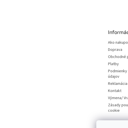
Z
á
p
ä
t
Informác
i
e
Ako nakupo
Doprava
Obchodné 
Platby
Podmienky 
údajov
Reklamácia
Kontakt
Výmena/ Vr
Zásady pou
cookie