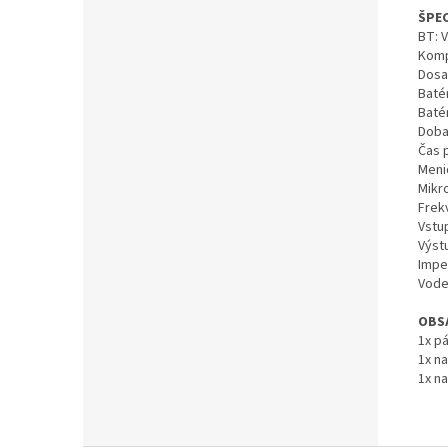
ŠPEC
BT: V
Komp
Dosa
Baté
Baté
Doba 
Čas 
Meni
Mikr
Frek
Vstu
Výst
Impe
Vode
OBSA
1x pá
1x n
1x na