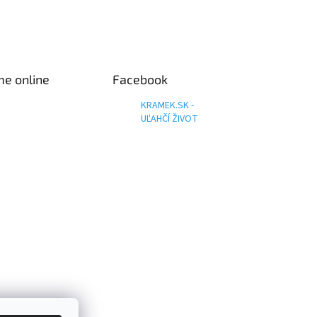
me online
Facebook
KRAMEK.SK -
UĽAHČÍ ŽIVOT