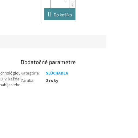
Do košíka
Dodatočné parametre
echnológiou
Kategória
:
SLÚCHADLA
ku v každej
Záruka
:
2 roky
nabíjacieho