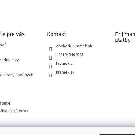
ie pre vás
Kontakt
Prijíma
platby
vať
obchod
@
kramek.sk
+421949494995
podmienky
kramek.sk
kramek.sk
ochrany osobných
átenie
žívania súborov