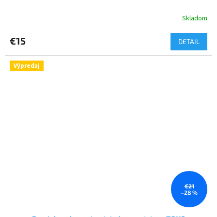
Skladom
€15
DETAIL
Výpredaj
€21
–28 %