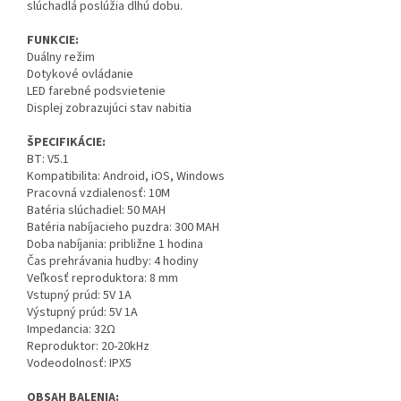
slúchadlá poslúžia dlhú dobu.
FUNKCIE:
Duálny režim
Dotykové ovládanie
LED farebné podsvietenie
Displej zobrazujúci stav nabitia
ŠPECIFIKÁCIE:
BT: V5.1
Kompatibilita: Android, iOS, Windows
Pracovná vzdialenosť: 10M
Batéria slúchadiel: 50 MAH
Batéria nabíjacieho puzdra: 300 MAH
Doba nabíjania: približne 1 hodina
Čas prehrávania hudby: 4 hodiny
Veľkosť reproduktora: 8 mm
Vstupný prúd: 5V 1A
Výstupný prúd: 5V 1A
Impedancia: 32Ω
Reproduktor: 20-20kHz
Vodeodolnosť: IPX5
OBSAH BALENIA: