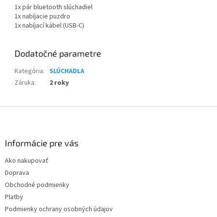
1x pár bluetooth slúchadiel
1x nabíjacie puzdro
1x nabíjací kábel (USB-C)
Dodatočné parametre
Kategória
:
SLÚCHADLA
Záruka
:
2 roky
Z
á
p
ä
Informácie pre vás
t
Ako nakupovať
i
Doprava
e
Obchodné podmienky
Platby
Podmienky ochrany osobných údajov