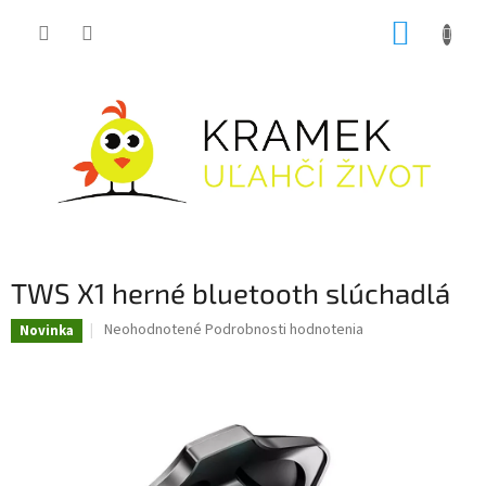
Prejsť
NÁKUP
na
obsah
KOŠÍK
TWS X1 herné bluetooth slúchadlá
Priemerné
Neohodnotené
Podrobnosti hodnotenia
Novinka
hodnotenie
produktu
je
0,0
z
5
hviezdičiek.