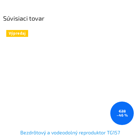
Súvisiaci tovar
Výpredaj
€28
–46 %
Bezdrôtový a vodeodolný reproduktor TG157