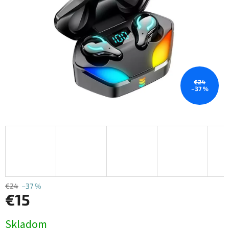
€24
–37 %
€24
–37 %
€15
Jednotková
Skladom
cena: