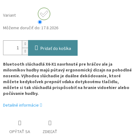
Variant
Môžeme doručiť do:
17.8.2026
Pridať do košíka
Bluetooth slúchadlá X6-X1 navrhnuté pre hráčov ale ja
milovníkov hudby majú pútavý ergonomický dizajn na pohodlné
nosenie. Výhodou slúchadie je duálne dekódovanie, ktoré
môžete kedykoľvek prepnúť vďaka dotykovému tlačidlu,
môžete si tak slúchadlá prispôsobiť na hranie vidoehier alebo
počúvanie hudby.
Detailné informácie
OPÝTAŤ SA
ZDIEĽAŤ