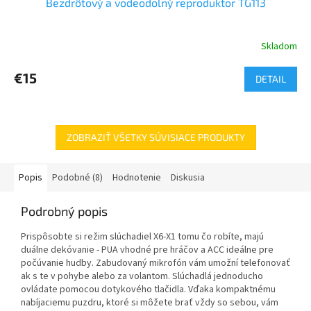
Bezdrôtový a vodeodolný reproduktor TG113
Skladom
€15
DETAIL
ZOBRAZIŤ VŠETKY SÚVISIACE PRODUKTY
Popis
Podobné (8)
Hodnotenie
Diskusia
Podrobný popis
Prispôsobte si režim slúchadiel X6-X1 tomu čo robíte, majú
duálne dekóvanie - PUA vhodné pre hráčov a ACC ideálne pre
počúvanie hudby. Zabudovaný mikrofón vám umožní telefonovať
ak s te v pohybe alebo za volantom. Slúchadlá jednoducho
ovládate pomocou dotykového tlačidla. Vďaka kompaktnému
nabíjaciemu puzdru, ktoré si môžete brať vždy so sebou, vám